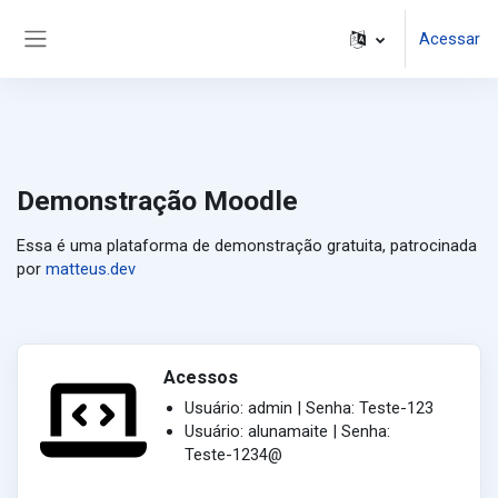
Ir para o conteúdo principal
Acessar
Painel lateral
Demonstração Moodle
Essa é uma plataforma de demonstração gratuita, patrocinada
por
matteus.dev
Acessos
Usuário: admin | Senha: Teste-123
Usuário: alunamaite | Senha:
Teste-1234@