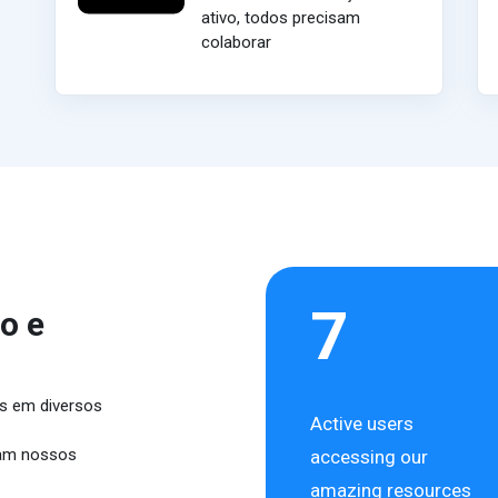
ativo, todos precisam
colaborar
7
o e
s em diversos
Active users
ram nossos
accessing our
amazing resources